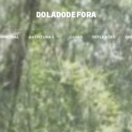
DOLADODEFORA
RINCIPAL
AVENTURAS
GUIAS
REFLEXÕES
OR